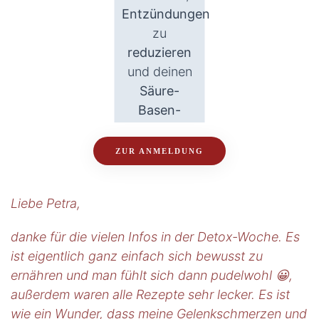
Entzündungen
zu
reduzieren
und deinen
Säure-
Basen-
Haushalt
ins
Gleichgewicht
ZUR ANMELDUNG
zu bringen.
Fühl dich
Liebe Petra,
leichter,
fitter
und
danke für die vielen Infos in der Detox-Woche. E
s
rundum
vital
!
ist eigentlich ganz einfach sich bewusst zu
ernähren und man fühlt sich dann pudelwohl 😀,
Nächster
außerdem waren alle Rezepte sehr lecker. Es ist
Termin:
wie ein Wunder, dass meine Gelenkschmerzen und