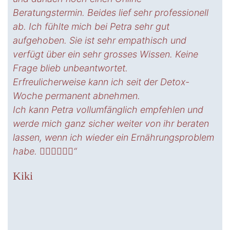
auf mein Durchhaltevermögen. In der Gruppe
schaffe ich es gut dranzubleiben. Petra hat das
richtige Maß für mich bei der Motivation –
macht sie hervorragend.
Die Detox-Kur ist bestens geeignet in den
Frühling gesund und vital zu gehen. Längst
lästige Gewohnheiten dürfen gehen,
schmackhafte neue Rezepte kommen. Und das
Ganze in äußerst netter Gesellschaft, mit viel
Spaß und Elan.“
Elisabeth