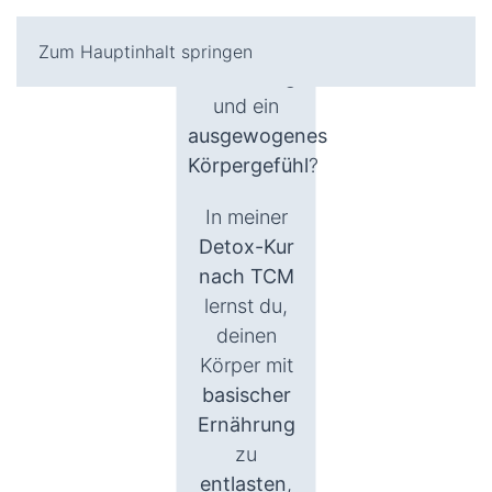
Energie
,
eine
bessere
Zum Hauptinhalt springen
Verdauung
und ein
ausgewogenes
Körpergefühl
?
In meiner
Detox-Kur
nach TCM
lernst du,
deinen
Körper mit
basischer
Ernährung
zu
entlasten
,