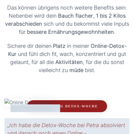
Das können übrigens noch weitere Benefits sein:
Nebenbei wird dein
Bauch flacher
,
1 bis 2 Kilos
verabschieden
sich und du bekommst viele Inputs
für
bessere Ernährungsgewohnheiten
.
Sichere dir deinen
Platz
in meiner
Online-Detox-
Kur
und fühl dich fit, wach, konzentriert und gut
gelaunt, für all die
Aktivitäten
, für die du sonst
vielleicht zu
müde
bist.
ANMELDUNG DETOX-WOCHE
„Ich fühle mich sehr wohl in meiner Haut,
genieße den lockeren Hosenbund und bin stolz