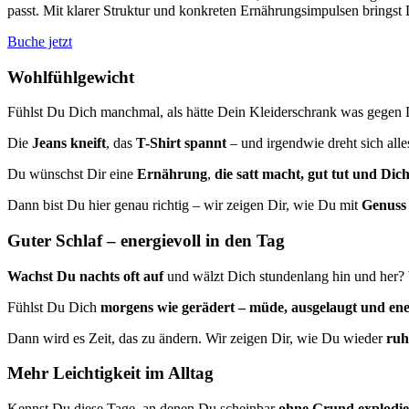
passt. Mit klarer Struktur und konkreten Ernährungsimpulsen bringst D
Buche jetzt
Wohlfühlgewicht
Fühlst Du Dich manchmal, als hätte Dein Kleiderschrank was gegen
Die
Jeans kneift
, das
T-Shirt spannt
– und irgendwie dreht sich all
Du wünschst Dir eine
Ernährung
,
die satt macht, gut tut und Dic
Dann bist Du hier genau richtig – wir zeigen Dir, wie Du mit
Genuss
Guter Schlaf – energievoll in den Tag
Wachst Du nachts oft auf
und wälzt Dich stundenlang hin und her?
Fühlst Du Dich
morgens wie gerädert – müde, ausgelaugt und ene
Dann wird es Zeit, das zu ändern. Wir zeigen Dir, wie Du wieder
ruh
Mehr Leichtigkeit im Alltag
Kennst Du diese Tage, an denen Du scheinbar
ohne Grund explodie