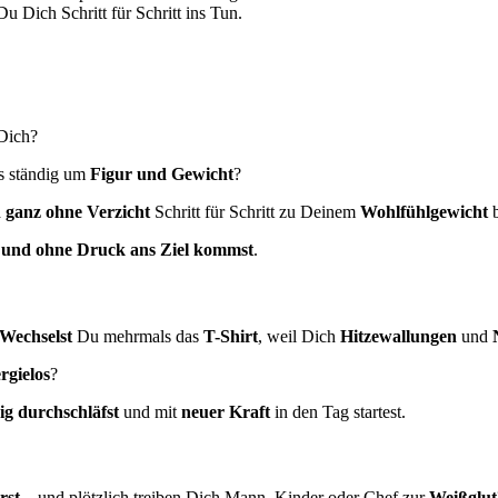
u Dich Schritt für Schritt ins Tun.
 Dich?
es ständig um
Figur und Gewicht
?
h ganz ohne Verzicht
Schritt für Schritt zu Deinem
Wohlfühlgewicht
b
 und ohne Druck ans Ziel kommst
.
Wechselst
Du mehrmals das
T-Shirt
, weil Dich
Hitzewallungen
und
rgielos
?
ig durchschläfst
und mit
neuer Kraft
in den Tag startest.
rst
– und plötzlich treiben Dich Mann, Kinder oder Chef zur
Weißglut