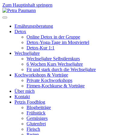
Zum Hauptinhalt springen
Ernährungsberatung
Detox
Online Detox in der Gruppe
Detox-Yoga-Tage im Mostviertel
Detox-Kur 1:1
Wechseljahre
Wechseljahre Selbstlernkurs
6 Wochen Kurs Wechseljahre
Fit und stark durch die Wechseljahre
Kochworkshops & Vorträge
Private Kochworkshops
Firmen-Kochkurse & Vorträge
Über mich
Kontakt
Petzis Foodblog
Blogbeiträge
Frühstück
Gemüsiges
Glutenfrei
Fleisch
Pasten