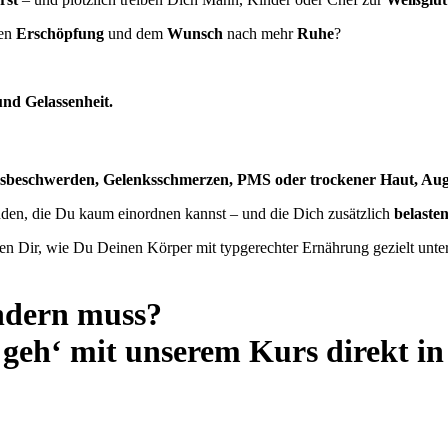
hen
Erschöpfung
und dem
Wunsch
nach mehr
Ruhe
?
und Gelassenheit.
gsbeschwerden, Gelenksschmerzen, PMS oder trockener Haut, Au
den, die Du kaum einordnen kannst – und die Dich zusätzlich
belaste
gen Dir, wie Du Deinen Körper mit typgerechter Ernährung gezielt unt
ändern muss?
 geh‘ mit unserem Kurs direkt i