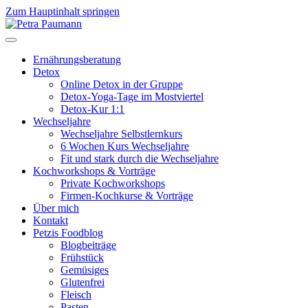
Zum Hauptinhalt springen
Ernährungsberatung
Detox
Online Detox in der Gruppe
Detox-Yoga-Tage im Mostviertel
Detox-Kur 1:1
Wechseljahre
Wechseljahre Selbstlernkurs
6 Wochen Kurs Wechseljahre
Fit und stark durch die Wechseljahre
Kochworkshops & Vorträge
Private Kochworkshops
Firmen-Kochkurse & Vorträge
Über mich
Kontakt
Petzis Foodblog
Blogbeiträge
Frühstück
Gemüsiges
Glutenfrei
Fleisch
Pasten