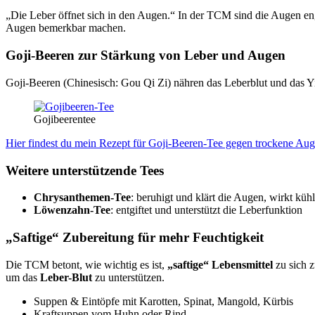
„Die Leber öffnet sich in den Augen.“ In der TCM sind die Augen en
Augen bemerkbar machen.
Goji-Beeren zur Stärkung von Leber und Augen
Goji-Beeren (Chinesisch: Gou Qi Zi) nähren das Leberblut und das Yi
Gojibeerentee
Hier findest du mein Rezept für Goji-Beeren-Tee gegen trockene Au
Weitere unterstützende Tees
Chrysanthemen-Tee
: beruhigt und klärt die Augen, wirkt kü
Löwenzahn-Tee
: entgiftet und unterstützt die Leberfunktion
„Saftige“ Zubereitung für mehr Feuchtigkeit
Die TCM betont, wie wichtig es ist,
„saftige“ Lebensmittel
zu sich 
um das
Leber-Blut
zu unterstützen.
Suppen & Eintöpfe mit Karotten, Spinat, Mangold, Kürbis
Kraftsuppen vom Huhn oder Rind