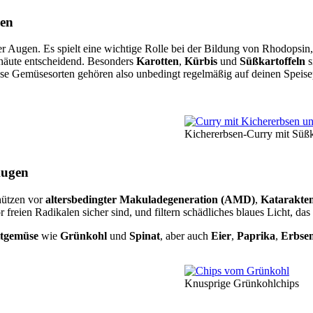
gen
er Augen. Es spielt eine wichtige Rolle bei der Bildung von Rhodopsin,
mhäute entscheidend. Besonders
Karotten
,
Kürbis
und
Süßkartoffeln
s
se Gemüsesorten gehören also unbedingt regelmäßig auf deinen Speisep
Kichererbsen-Curry mit Süßk
Augen
hützen vor
altersbedingter Makuladegeneration (AMD)
,
Katarakte
r freien Radikalen sicher sind, und filtern schädliches blaues Licht, da
ttgemüse
wie
Grünkohl
und
Spinat
, aber auch
Eier
,
Paprika
,
Erbse
Knusprige Grünkohlchips