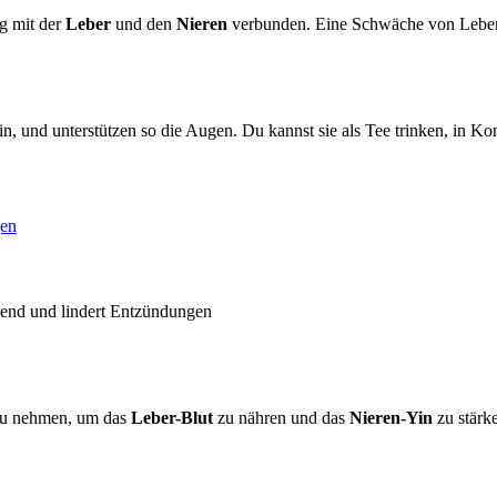
g mit der
Leber
und den
Nieren
verbunden. Eine Schwäche von Leberbl
n, und unterstützen so die Augen. Du kannst sie als Tee trinken, in 
gen
hlend und lindert Entzündungen
zu nehmen, um das
Leber-Blut
zu nähren und das
Nieren-Yin
zu stärk