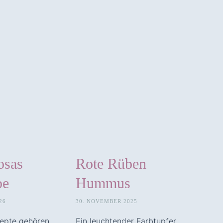
sas
Rote Rüben
pe
Hummus
26
30. NOVEMBER 2025
epte gehören
Ein leuchtender Farbtupfer