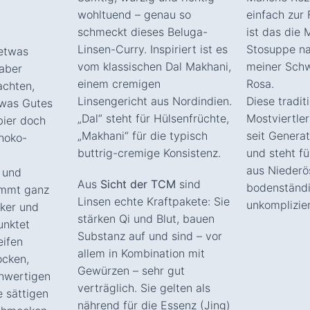
wohltuend – genau so
einfach zur 
schmeckt dieses Beluga-
ist das die 
Linsen-Curry. Inspiriert ist es
Stosuppe n
 etwas
vom klassischen Dal Makhani,
meiner Sch
aber
einem cremigen
Rosa.
achten,
Linsengericht aus Nordindien.
Diese tradit
twas Gutes
„Dal“ steht für Hülsenfrüchte,
Mostviertler
bier doch
„Makhani“ für die typisch
seit Genera
choko-
buttrig-cremige Konsistenz.
und steht fü
aus Niederö
 und
Aus
Sicht der TCM
sind
bodenständ
ommt ganz
Linsen echte Kraftpakete: Sie
unkomplizier
cker und
stärken Qi und Blut, bauen
unktet
Substanz auf und sind – vor
eifen
allem in Kombination mit
ocken,
Gewürzen – sehr gut
hwertigen
verträglich. Sie gelten als
e sättigen
nährend für die Essenz (Jing)