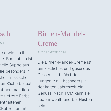
tsch
Birnen-Mandel-
Creme
025
 so wie ich ihn
7. DEZEMBER 2024
e. Borschtsch ist
Die Birnen-Mandel-Creme ist
onelle Suppe aus
ein köstliches und gesundes
die besonders in
Dessert und nährt dein
chen, russischen
Lungen-Yin – besonders in
hen Küche beliebt
der kalten Jahreszeit ein
uptmerkmal dieser
Genuss. Nach TCM kann sie
re tiefrote Farbe,
zudem wohltuend bei Husten
 enthaltenen
sein.
(Bete) stammt.