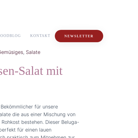
FOODBLOG
KONTAKT
NEWSLETTER
Gemüsiges
,
Salate
en-Salat mit
! Bekömmlicher für unsere
alate die aus einer Mischung von
 Rohkost bestehen. Dieser Beluga-
perfekt für einen lauen
ch praktisch zum Mitnehmen zur