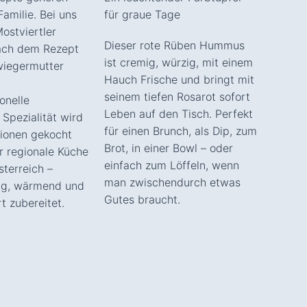
Familie. Bei uns
für graue Tage
Mostviertler
Dieser rote Rüben Hummus
ach dem Rezept
ist cremig, würzig, mit einem
wiegermutter
Hauch Frische und bringt mit
seinem tiefen Rosarot sofort
ionelle
Leben auf den Tisch. Perfekt
 Spezialität wird
für einen Brunch, als Dip, zum
tionen gekocht
Brot, in einer Bowl – oder
r regionale Küche
einfach zum Löffeln, wenn
sterreich –
man zwischendurch etwas
ig, wärmend und
Gutes braucht.
t zubereitet.