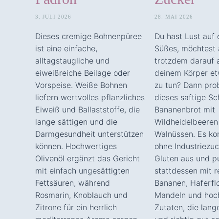
3. JULI 2026
28. MAI 2026
Dieses cremige Bohnenpüree
Du hast Lust auf
ist eine einfache,
Süßes, möchtest 
alltagstaugliche und
trotzdem darauf 
eiweißreiche Beilage oder
deinem Körper e
Vorspeise. Weiße Bohnen
zu tun? Dann pro
liefern wertvolles pflanzliches
dieses saftige S
Eiweiß und Ballaststoffe, die
Bananenbrot mit
lange sättigen und die
Wildheidelbeeren
Darmgesundheit unterstützen
Walnüssen. Es k
können. Hochwertiges
ohne Industriezu
Olivenöl ergänzt das Gericht
Gluten aus und p
mit einfach ungesättigten
stattdessen mit r
Fettsäuren, während
Bananen, Haferfl
Rosmarin, Knoblauch und
Mandeln und hoc
Zitrone für ein herrlich
Zutaten, die lang