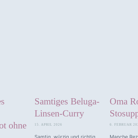
es
Samtiges Beluga-
Oma Ro
Linsen-Curry
Stosup
ot ohne
15. APRIL 2026
6. FEBRUAR 20
Samtig, würzig und richtig
Manche Rez