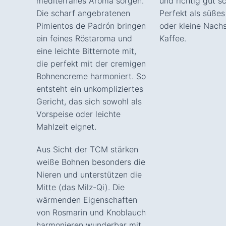
mediterranes Aroma sorgen.
und richtig gut 
Die scharf angebratenen
Perfekt als süßes
Pimientos de Padrón bringen
oder kleine Nach
ein feines Röstaroma und
Kaffee.
eine leichte Bitternote mit,
die perfekt mit der cremigen
Bohnencreme harmoniert. So
entsteht ein unkompliziertes
Gericht, das sich sowohl als
Vorspeise oder leichte
Mahlzeit eignet.
Aus Sicht der TCM stärken
weiße Bohnen besonders die
Nieren und unterstützen die
Mitte (das Milz-Qi). Die
wärmenden Eigenschaften
von Rosmarin und Knoblauch
harmonieren wunderbar mit