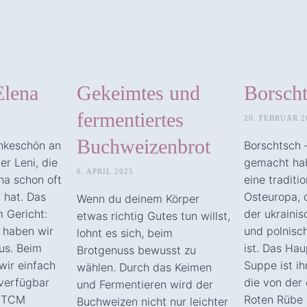
Elena
Gekeimtes und
Borsch
fermentiertes
20. FEBRUAR 2
Buchweizenbrot
ankeschön an
Borschtsch –
er Leni, die
gemacht hab
6. APRIL 2025
ena schon oft
eine traditi
t hat. Das
Osteuropa, 
Wenn du deinem Körper
 Gericht:
der ukrainis
etwas richtig Gutes tun willst,
 haben wir
und polnisc
lohnt es sich, beim
us. Beim
ist. Das Ha
Brotgenuss bewusst zu
ir einfach
Suppe ist ih
wählen. Durch das Keimen
verfügbar
die von der
und Fermentieren wird der
r TCM
Roten Rübe 
Buchweizen nicht nur leichter