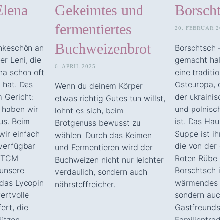
Elena
Gekeimtes und
Borsch
fermentiertes
20. FEBRUAR 2
Buchweizenbrot
ankeschön an
Borschtsch –
er Leni, die
gemacht hab
6. APRIL 2025
ena schon oft
eine traditi
t hat. Das
Osteuropa, 
Wenn du deinem Körper
 Gericht:
der ukrainis
etwas richtig Gutes tun willst,
 haben wir
und polnisc
lohnt es sich, beim
us. Beim
ist. Das Ha
Brotgenuss bewusst zu
ir einfach
Suppe ist ih
wählen. Durch das Keimen
verfügbar
die von der
und Fermentieren wird der
r TCM
Roten Rübe 
Buchweizen nicht nur leichter
 unsere
Borschtsch i
verdaulich, sondern auch
das Lycopin
wärmendes W
nährstoffreicher.
ertvolle
sondern auc
fert, die
Gastfreunds
ützen.
Familientrad