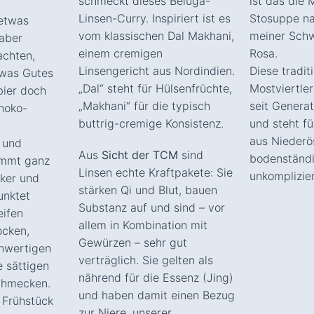
schmeckt dieses Beluga-
ist das die 
Linsen-Curry. Inspiriert ist es
Stosuppe n
 etwas
vom klassischen Dal Makhani,
meiner Sch
aber
einem cremigen
Rosa.
achten,
Linsengericht aus Nordindien.
Diese tradit
twas Gutes
„Dal“ steht für Hülsenfrüchte,
Mostviertler
bier doch
„Makhani“ für die typisch
seit Genera
choko-
buttrig-cremige Konsistenz.
und steht fü
aus Niederö
 und
Aus
Sicht der TCM
sind
bodenständ
ommt ganz
Linsen echte Kraftpakete: Sie
unkomplizier
cker und
stärken Qi und Blut, bauen
unktet
Substanz auf und sind – vor
eifen
allem in Kombination mit
ocken,
Gewürzen – sehr gut
hwertigen
verträglich. Sie gelten als
e sättigen
nährend für die Essenz (Jing)
schmecken.
und haben damit einen Bezug
 Frühstück
zur Niere, unserer