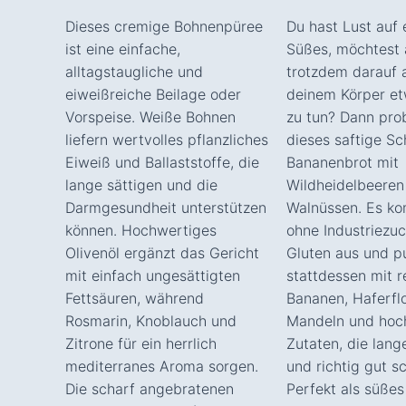
Dieses cremige Bohnenpüree
Du hast Lust auf
ist eine einfache,
Süßes, möchtest 
alltagstaugliche und
trotzdem darauf 
eiweißreiche Beilage oder
deinem Körper e
Vorspeise. Weiße Bohnen
zu tun? Dann pro
liefern wertvolles pflanzliches
dieses saftige S
Eiweiß und Ballaststoffe, die
Bananenbrot mit
lange sättigen und die
Wildheidelbeeren
Darmgesundheit unterstützen
Walnüssen. Es k
können. Hochwertiges
ohne Industriezu
Olivenöl ergänzt das Gericht
Gluten aus und p
mit einfach ungesättigten
stattdessen mit r
Fettsäuren, während
Bananen, Haferfl
Rosmarin, Knoblauch und
Mandeln und hoc
Zitrone für ein herrlich
Zutaten, die lang
mediterranes Aroma sorgen.
und richtig gut 
Die scharf angebratenen
Perfekt als süßes