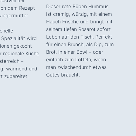
Mostviertler
Dieser rote Rüben Hummus
ach dem Rezept
ist cremig, würzig, mit einem
wiegermutter
Hauch Frische und bringt mit
seinem tiefen Rosarot sofort
ionelle
Leben auf den Tisch. Perfekt
 Spezialität wird
für einen Brunch, als Dip, zum
tionen gekocht
Brot, in einer Bowl – oder
r regionale Küche
einfach zum Löffeln, wenn
sterreich –
man zwischendurch etwas
ig, wärmend und
Gutes braucht.
t zubereitet.