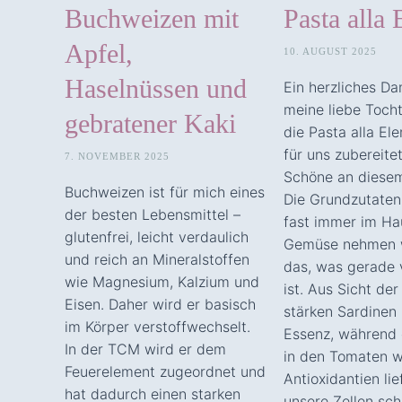
Buchweizen mit
Pasta alla 
Apfel,
10. AUGUST 2025
Haselnüssen und
Ein herzliches D
meine liebe Tocht
gebratener Kaki
die Pasta alla El
für uns zubereite
7. NOVEMBER 2025
Schöne an diesem
Buchweizen ist für mich eines
Die Grundzutaten
der besten Lebensmittel –
fast immer im Ha
glutenfrei, leicht verdaulich
Gemüse nehmen w
und reich an Mineralstoffen
das, was gerade 
wie Magnesium, Kalzium und
ist. Aus Sicht de
Eisen. Daher wird er basisch
stärken Sardinen
im Körper verstoffwechselt.
Essenz, während 
In der TCM wird er dem
in den Tomaten w
Feuerelement zugeordnet und
Antioxidantien lie
hat dadurch einen starken
unsere Zellen sch