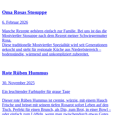
Oma Rosas Stosuppe
6. Februar 2026
Manche Rezepte gehören einfach zur Familie. Bei uns ist das die
Mostviertler Stosuppe nach dem Rezept meiner Schwiegermutter
Rosa.
Diese traditionelle Mostviertler Spezialität wird seit Generationen
gekocht und steht für regionale Küche aus Niederösterreich –
bodenständig, wärmend und unkompliziert zubereitet.
Rote Rüben Hummus
30. November 2025
Ein leuchtender Farbtupfer für graue Tage
Dieser rote Rüben Hummus ist cremig, würzig, mit einem Hauch
Frische und bringt mit seinem tiefen Rosarot sofort Leben auf den
Tisch. Perfekt für einen Brunch, als Dip, zum Brot, in einer Bowl –
oder einfach zum Löffeln, wenn man zwischendurch etwas Gutes