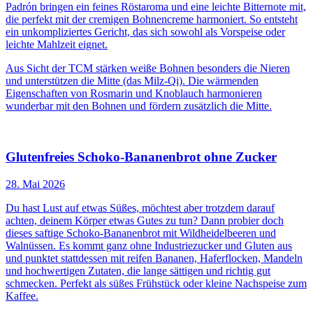
Padrón bringen ein feines Röstaroma und eine leichte Bitternote mit,
die perfekt mit der cremigen Bohnencreme harmoniert. So entsteht
ein unkompliziertes Gericht, das sich sowohl als Vorspeise oder
leichte Mahlzeit eignet.
Aus Sicht der TCM stärken weiße Bohnen besonders die Nieren
und unterstützen die Mitte (das Milz-Qi). Die wärmenden
Eigenschaften von Rosmarin und Knoblauch harmonieren
wunderbar mit den Bohnen und fördern zusätzlich die Mitte.
Glutenfreies Schoko-Bananenbrot ohne Zucker
28. Mai 2026
Du hast Lust auf etwas Süßes, möchtest aber trotzdem darauf
achten, deinem Körper etwas Gutes zu tun? Dann probier doch
dieses saftige Schoko-Bananenbrot mit Wildheidelbeeren und
Walnüssen. Es kommt ganz ohne Industriezucker und Gluten aus
und punktet stattdessen mit reifen Bananen, Haferflocken, Mandeln
und hochwertigen Zutaten, die lange sättigen und richtig gut
schmecken. Perfekt als süßes Frühstück oder kleine Nachspeise zum
Kaffee.