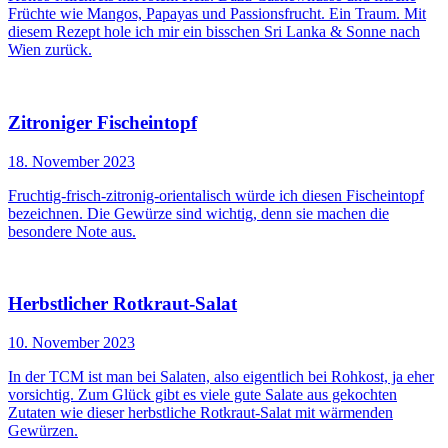
Früchte wie Mangos, Papayas und Passionsfrucht. Ein Traum. Mit
diesem Rezept hole ich mir ein bisschen Sri Lanka & Sonne nach
Wien zurück.
Zitroniger Fischeintopf
18. November 2023
Fruchtig-frisch-zitronig-orientalisch würde ich diesen Fischeintopf
bezeichnen. Die Gewürze sind wichtig, denn sie machen die
besondere Note aus.
Herbstlicher Rotkraut-Salat
10. November 2023
In der TCM ist man bei Salaten, also eigentlich bei Rohkost, ja eher
vorsichtig. Zum Glück gibt es viele gute Salate aus gekochten
Zutaten wie dieser herbstliche Rotkraut-Salat mit wärmenden
Gewürzen.