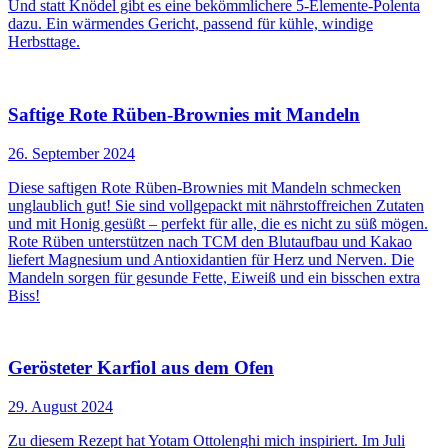
Und statt Knödel gibt es eine bekömmlichere 5-Elemente-Polenta
dazu. Ein wärmendes Gericht, passend für kühle, windige
Herbsttage.
Saftige Rote Rüben-Brownies mit Mandeln
26. September 2024
Diese saftigen Rote Rüben-Brownies mit Mandeln schmecken
unglaublich gut! Sie sind vollgepackt mit nährstoffreichen Zutaten
und mit Honig gesüßt – perfekt für alle, die es nicht zu süß mögen.
Rote Rüben unterstützen nach TCM den Blutaufbau und Kakao
liefert Magnesium und Antioxidantien für Herz und Nerven. Die
Mandeln sorgen für gesunde Fette, Eiweiß und ein bisschen extra
Biss!
Gerösteter Karfiol aus dem Ofen
29. August 2024
Zu diesem Rezept hat Yotam Ottolenghi mich inspiriert. Im Juli