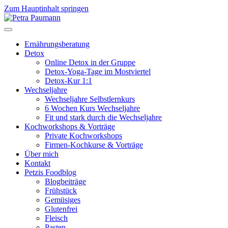
Zum Hauptinhalt springen
Ernährungsberatung
Detox
Online Detox in der Gruppe
Detox-Yoga-Tage im Mostviertel
Detox-Kur 1:1
Wechseljahre
Wechseljahre Selbstlernkurs
6 Wochen Kurs Wechseljahre
Fit und stark durch die Wechseljahre
Kochworkshops & Vorträge
Private Kochworkshops
Firmen-Kochkurse & Vorträge
Über mich
Kontakt
Petzis Foodblog
Blogbeiträge
Frühstück
Gemüsiges
Glutenfrei
Fleisch
Pasten