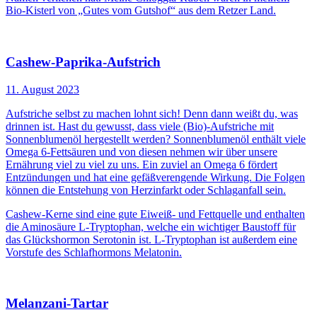
Bio-Kisterl von „Gutes vom Gutshof“ aus dem Retzer Land.
Cashew-Paprika-Aufstrich
11. August 2023
Aufstriche selbst zu machen lohnt sich! Denn dann weißt du, was
drinnen ist. Hast du gewusst, dass viele (Bio)-Aufstriche mit
Sonnenblumenöl hergestellt werden? Sonnenblumenöl enthält viele
Omega 6-Fettsäuren und von diesen nehmen wir über unsere
Ernährung viel zu viel zu uns. Ein zuviel an Omega 6 fördert
Entzündungen und hat eine gefäßverengende Wirkung. Die Folgen
können die Entstehung von Herzinfarkt oder Schlaganfall sein.
Cashew-Kerne sind eine gute Eiweiß- und Fettquelle und enthalten
die Aminosäure L-Tryptophan, welche ein wichtiger Baustoff für
das Glückshormon Serotonin ist. L-Tryptophan ist außerdem eine
Vorstufe des Schlafhormons Melatonin.
Melanzani-Tartar