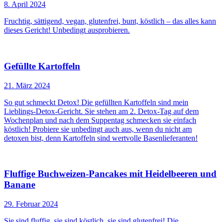
8. April 2024
Fruchtig, sättigend, vegan, glutenfrei, bunt, köstlich – das alles kann
dieses Gericht! Unbedingt ausprobieren.
Gefüllte Kartoffeln
21. März 2024
So gut schmeckt Detox! Die gefüllten Kartoffeln sind mein
Lieblings-Detox-Gericht. Sie stehen am 2. Detox-Tag auf dem
Wochenplan und nach dem Suppentag schmecken sie einfach
köstlich! Probiere sie unbedingt auch aus, wenn du nicht am
detoxen bist, denn Kartoffeln sind wertvolle Basenlieferanten!
Fluffige Buchweizen-Pancakes mit Heidelbeeren und
Banane
29. Februar 2024
Sie sind fluffig, sie sind köstlich, sie sind glutenfrei! Die