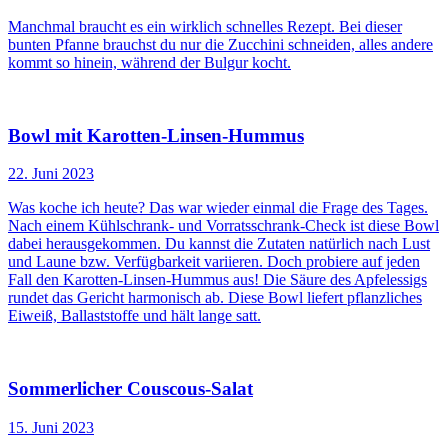
Manchmal braucht es ein wirklich schnelles Rezept. Bei dieser
bunten Pfanne brauchst du nur die Zucchini schneiden, alles andere
kommt so hinein, während der Bulgur kocht.
Bowl mit Karotten-Linsen-Hummus
22. Juni 2023
Was koche ich heute? Das war wieder einmal die Frage des Tages.
Nach einem Kühlschrank- und Vorratsschrank-Check ist diese Bowl
dabei herausgekommen. Du kannst die Zutaten natürlich nach Lust
und Laune bzw. Verfügbarkeit variieren. Doch probiere auf jeden
Fall den Karotten-Linsen-Hummus aus! Die Säure des Apfelessigs
rundet das Gericht harmonisch ab. Diese Bowl liefert pflanzliches
Eiweiß, Ballaststoffe und hält lange satt.
Sommerlicher Couscous-Salat
15. Juni 2023