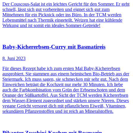
Der Couscous-Salat ist ein leichtes Gericht für den Sommer. Er geht
schnell, lässt sich gut vorbereiten und eignet sich gut zum
Mitnehmen für ein Picknick oder ins Büro. In der TCM werden
Lebensmittel nach Thermik eingeteilt. Weizen hat eine kühlende
Wirkung und ist somit ein ideales Sommer-Getreide!
Baby-Kichererbsen-Curry mit Basmatireis
8. Juni 2023
Für dieses Rezept habe ich zum ersten Mal Baby-Kichererbsen
ausprobiert. Sie stammen aus einem heimischen Bio-Betrieb aus der
Steiermark. Ich muss sagen, sie schmecken mir sehr gut. Nach dem
Einweichen beträgt die Kochzeit nur mehr 30 Minuten. Ich liebe
auch die Farbkombination vom Grün der Erbsenschoten und dem
Orange der Süßkartoffel. Aus Sicht der TCM werden Kichererbsen
dem Wasser-Element zugeordnet und stärken unsere Nieren. Dieses
vegane Gericht versorgt dich mit pflanzlichem Eiweiß, Vitaminen,
sekundären Pflanzenstoffen und ist reich an Mineralstoffen.
Pikanter Zucchini-Kuchen mit Rosmarin