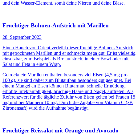
und dein Wasser-Element, somit deine Nieren und deine Blase.
Fruchtiger Bohnen-Aufstrich mit Marillen
28. September 2023
Einen Hauch von Orient verleiht dieser fruchtige Bohnen-Aufstrich
mit getrockneten Marillen und er schmeckt mega gut. Er ist vielseitig
einsetzbar, zum Beispiel als Brotaufstrich, in einer Bowl oder mit
Salat und Feta in einem Wrap.
Getrocknete Marillen enthalten besonders viel Eisen (4,5 mg pro
100 g), sie sind daher zum Blutaufbau besonders gut geeignet. Bei
einem Mangel an Eisen können Blutarmut, schnelle Ermüdung,
erhöhte Infektanfälligkeit, brüchige Haare und Nägel, auftreten. Als
Referenzwert für die tägliche Zufuhr von Eisen gelten bei Frauen 15
mg und bei Männern 10 mg. Durch die Zugabe von Vitamin C (zB
Zitronensaft) wird die Aufnahme begünstigt.
Fruchtiger Reissalat mit Orange und Avocado