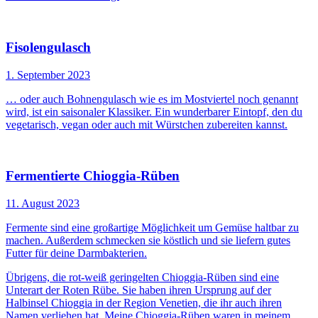
Fisolengulasch
1. September 2023
… oder auch Bohnengulasch wie es im Mostviertel noch genannt
wird, ist ein saisonaler Klassiker. Ein wunderbarer Eintopf, den du
vegetarisch, vegan oder auch mit Würstchen zubereiten kannst.
Fermentierte Chioggia-Rüben
11. August 2023
Fermente sind eine großartige Möglichkeit um Gemüse haltbar zu
machen. Außerdem schmecken sie köstlich und sie liefern gutes
Futter für deine Darmbakterien.
Übrigens, die rot-weiß geringelten Chioggia-Rüben sind eine
Unterart der Roten Rübe. Sie haben ihren Ursprung auf der
Halbinsel Chioggia in der Region Venetien, die ihr auch ihren
Namen verliehen hat. Meine Chioggia-Rüben waren in meinem