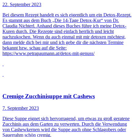
22. September 2023
Bei diesem Rezept handelt es sich eigentlich um ein Detox-Rezept.
Es stammt aus dem Buch „Die 14-Tage Detox-Kur“ von Dr.
Claudia Nichterl. Anhand dieses Buches führe ich meine Detox-
Kuren durch. Die Rezepte sind einfach herrlich und leicht
nachzukochen. Wenn du auch einmal mit mir detoxen möchtest,
dann melde dich bei mir und ich gebe dir die nächsten Termine
bekannt bzw. schau auf die Seite:
https://www.petrapaumann.at/detox-mit-genuss/
Cremige Zucchinisuppe mit Cashews
7. September 2023
Diese Suppe eignet sich hervorragend, um etwas zu groß geratene
Zucchinis aus dem Garten zu verwerten. Durch die Verwendung
von Cashewkernen wird die Suppe auch ohne Schlagobers oder
Sauerrahm schön cremig.