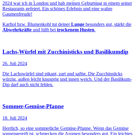
2024
war ich in London und hab meinen Geburtstag in einem seiner
Restaurants gefeiert. Ein schönes Erlebnis und eine wahre
Gaumenfreude!
Karfiol bzw. Blumenkohl tut deiner
Lunge
besonders gut, stärkt die
Abwehrkräfte
und hilft bei
trockenem Husten
.
Lachs-Würfel mit Zucchinisticks und Basilikumdip
26. Juli 2024
Die Lachswürfel sind pikant, zart und saftig. Die Zucchinsticks
würzig, außen leicht knusprig und innen weich. Und der Basilikum-
Dip darf auch nicht fehlen.
Sommer-Gemüse-Pfanne
18. Juli 2024
Herrlich, so eine sommerliche Gemüse-Pfanne. Wenn das Gemüse
sonnengereift ist, schmecken die Aromen besonders gut. Ein leichtes