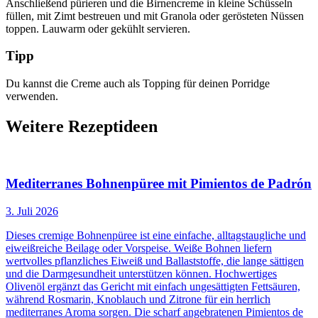
Anschließend pürieren und die Birnencreme in kleine Schüsseln
füllen, mit Zimt bestreuen und mit Granola oder gerösteten Nüssen
toppen. Lauwarm oder gekühlt servieren.
Tipp
Du kannst die Creme auch als Topping für deinen Porridge
verwenden.
Weitere Rezeptideen
Mediterranes Bohnenpüree mit Pimientos de Padrón
3. Juli 2026
Dieses cremige Bohnenpüree ist eine einfache, alltagstaugliche und
eiweißreiche Beilage oder Vorspeise. Weiße Bohnen liefern
wertvolles pflanzliches Eiweiß und Ballaststoffe, die lange sättigen
und die Darmgesundheit unterstützen können. Hochwertiges
Olivenöl ergänzt das Gericht mit einfach ungesättigten Fettsäuren,
während Rosmarin, Knoblauch und Zitrone für ein herrlich
mediterranes Aroma sorgen. Die scharf angebratenen Pimientos de