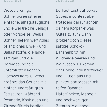
3. JULI 2026
28. MAI 2026
Dieses cremige
Du hast Lust auf etwas
Bohnenpüree ist eine
Süßes, möchtest aber
einfache, alltagstaugliche
trotzdem darauf achten,
und eiweißreiche Beilage
deinem Körper etwas
oder Vorspeise. Weiße
Gutes zu tun? Dann
Bohnen liefern wertvolles
probier doch dieses
pflanzliches Eiweiß und
saftige Schoko-
Ballaststoffe, die lange
Bananenbrot mit
sättigen und die
Wildheidelbeeren und
Darmgesundheit
Walnüssen. Es kommt
unterstützen können.
ganz ohne Industriezucker
Hochwertiges Olivenöl
und Gluten aus und
ergänzt das Gericht mit
punktet stattdessen mit
einfach ungesättigten
reifen Bananen,
Fettsäuren, während
Haferflocken, Mandeln
Rosmarin, Knoblauch und
und hochwertigen
Zitrone für ein herrlich
Zutaten, die lange