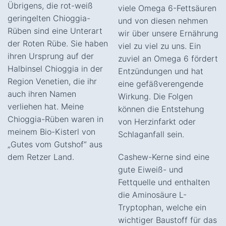
Übrigens, die rot-weiß
viele Omega 6-Fettsäuren
geringelten Chioggia-
und von diesen nehmen
Rüben sind eine Unterart
wir über unsere Ernährung
der Roten Rübe. Sie haben
viel zu viel zu uns. Ein
ihren Ursprung auf der
zuviel an Omega 6 fördert
Halbinsel Chioggia in der
Entzündungen und hat
Region Venetien, die ihr
eine gefäßverengende
auch ihren Namen
Wirkung. Die Folgen
verliehen hat. Meine
können die Entstehung
Chioggia-Rüben waren in
von Herzinfarkt oder
meinem Bio-Kisterl von
Schlaganfall sein.
„Gutes vom Gutshof“ aus
dem Retzer Land.
Cashew-Kerne sind eine
gute Eiweiß- und
Fettquelle und enthalten
die Aminosäure L-
Tryptophan, welche ein
wichtiger Baustoff für das