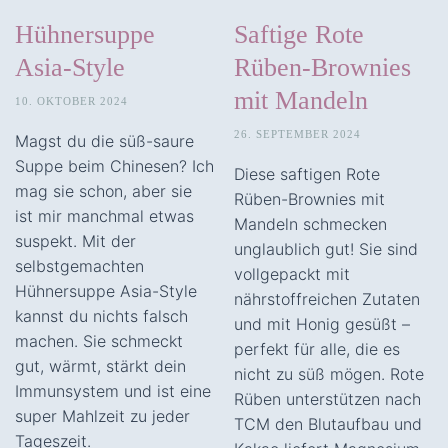
Hühnersuppe
Saftige Rote
Asia-Style
Rüben-Brownies
mit Mandeln
10. OKTOBER 2024
26. SEPTEMBER 2024
Magst du die süß-saure
Suppe beim Chinesen? Ich
Diese saftigen Rote
mag sie schon, aber sie
Rüben-Brownies mit
ist mir manchmal etwas
Mandeln schmecken
suspekt. Mit der
unglaublich gut! Sie sind
selbstgemachten
vollgepackt mit
Hühnersuppe Asia-Style
nährstoffreichen Zutaten
kannst du nichts falsch
und mit Honig gesüßt –
machen. Sie schmeckt
perfekt für alle, die es
gut, wärmt, stärkt dein
nicht zu süß mögen. Rote
Immunsystem und ist eine
Rüben unterstützen nach
super Mahlzeit zu jeder
TCM den Blutaufbau und
Tageszeit.